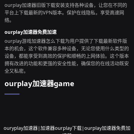
ourplay加速器旧版下载安装支持各种设备，让您在不同的
平台上下载最新的VPN版本。保护在线隐私，享受高速网
络。
ourplay加速器免费加速
ourplay游戏加速器怎么下载为用户提供了下载最新软件版
本的机会，这个软件兼容多种设备，无论您使用什么类型的
设备，都能享受到高效的保护和顺畅的上网体验。这个版本
拥有改进的功能和更强的安全性能，确保您的在线活动既安
全又私密。
ourplay加速器game
ouryplay加速器|加速器ourplay下载|ourplay加速器免费加