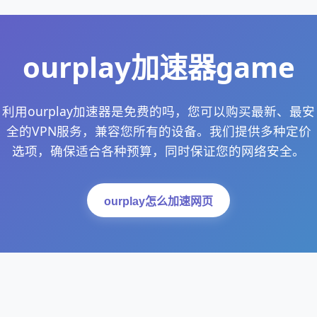
ourplay加速器game
利用ourplay加速器是免费的吗，您可以购买最新、最安
全的VPN服务，兼容您所有的设备。我们提供多种定价
选项，确保适合各种预算，同时保证您的网络安全。
ourplay怎么加速网页