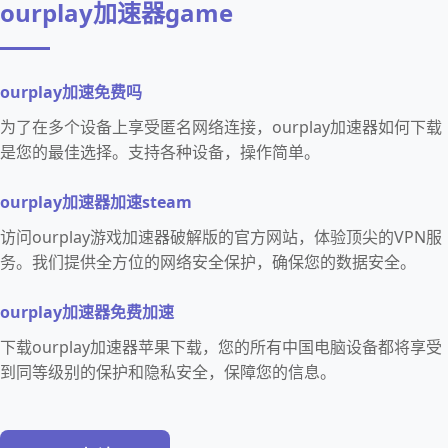
ourplay加速器game
ourplay加速免费吗
为了在多个设备上享受匿名网络连接，ourplay加速器如何下载
是您的最佳选择。支持各种设备，操作简单。
ourplay加速器加速steam
访问ourplay游戏加速器破解版的官方网站，体验顶尖的VPN服
务。我们提供全方位的网络安全保护，确保您的数据安全。
ourplay加速器免费加速
下载ourplay加速器苹果下载，您的所有中国电脑设备都将享受
到同等级别的保护和隐私安全，保障您的信息。