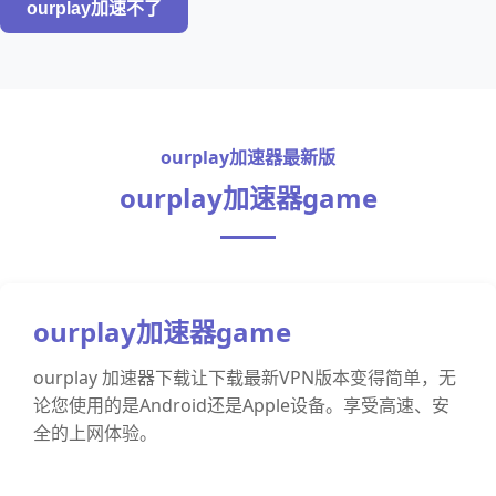
ourplay加速不了
ourplay加速器最新版
ourplay加速器game
ourplay加速器game
ourplay 加速器下载让下载最新VPN版本变得简单，无
论您使用的是Android还是Apple设备。享受高速、安
全的上网体验。