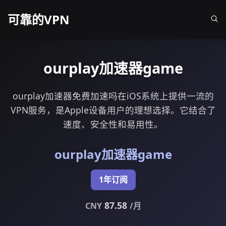
可靠的VPN
ourplay加速器game
ourplay加速器免费加速吗在iOS系统上提供一流的
VPN服务，是Apple设备用户的理想选择。它结合了
速度、安全性和易用性。
ourplay加速器game
1年订阅
87.58
CNY
/月