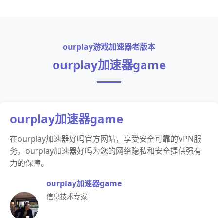
ourplay游戏加速器老版本
ourplay加速器game
ourplay加速器game
在ourplay加速器好吗官方网站，享受安全可靠的VPN服
务。ourplay加速器好吗为您的网络隐私和安全提供强有
力的保障。
ourplay加速器game
信息技术专家